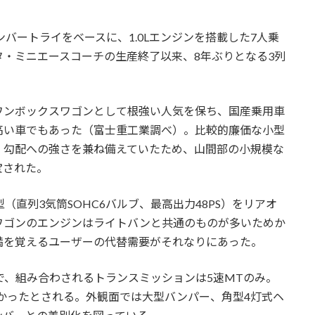
ンバートライをベースに、1.0Lエンジンを搭載した7人乗
・ミニエースコーチの生産終了以来、8年ぶりとなる3列
ワンボックスワゴンとして根強い人気を保ち、国産乗用車
高い車でもあった（富士重工業調べ）。比較的廉価な小型
、勾配への強さを兼ね備えていたため、山間部の小規模な
宝された。
（直列3気筒SOHC6バルブ、最高出力48PS）をリアオ
ワゴンのエンジンはライトバンと共通のものが多いためか
満を覚えるユーザーの代替需要がそれなりにあった。
類で、組み合わされるトランスミッションは5速MTのみ。
かったとされる。外観面では大型バンパー、角型4灯式ヘ