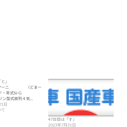
「と」
ドマーニ （どまー
ード・年式Si-G
ンジン型式直列４気…
21日
いて
47台目は「す」
2023年7月31日