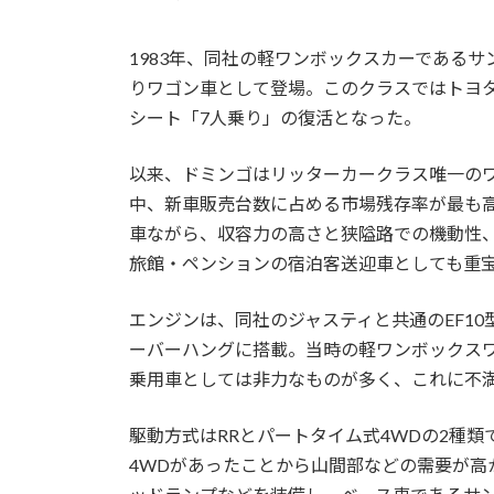
1983年、同社の軽ワンボックスカーであるサ
りワゴン車として登場。このクラスではトヨタ
シート「7人乗り」の復活となった。
以来、ドミンゴはリッターカークラス唯一の
中、新車販売台数に占める市場残存率が最も
車ながら、収容力の高さと狭隘路での機動性
旅館・ペンションの宿泊客送迎車としても重
エンジンは、同社のジャスティと共通のEF10型
ーバーハングに搭載。当時の軽ワンボックス
乗用車としては非力なものが多く、これに不
駆動方式はRRとパートタイム式4WDの2種
4WDがあったことから山間部などの需要が高