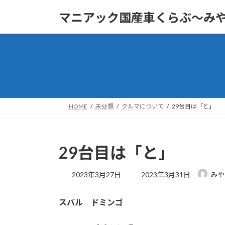
コ
ナ
マニアック国産車くらぶ～み
ン
ビ
テ
ゲ
ン
ー
ツ
シ
へ
ョ
ス
ン
キ
に
ッ
移
HOME
未分類
クルマについて
29台目は「と」
プ
動
29台目は「と」
最
2023年3月27日
2023年3月31日
みや
終
更
スバル ドミンゴ
新
日
時