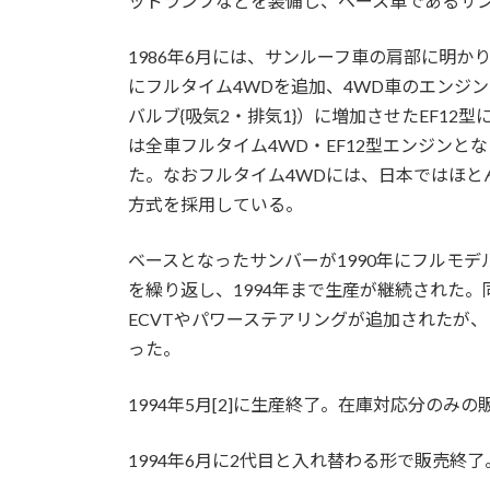
ッドランプなどを装備し、ベース車であるサ
1986年6月には、サンルーフ車の肩部に明
にフルタイム4WDを追加、4WD車のエンジン
バルブ{吸気2・排気1}）に増加させたEF12型
は全車フルタイム4WD・EF12型エンジンと
た。なおフルタイム4WDには、日本ではほと
方式を採用している。
ベースとなったサンバーが1990年にフルモ
を繰り返し、1994年まで生産が継続された
ECVTやパワーステアリングが追加されたが
った。
1994年5月[2]に生産終了。在庫対応分のみ
1994年6月に2代目と入れ替わる形で販売終了