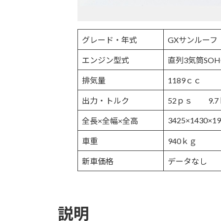
グレード・年式
GXサンルーフ
エンジン型式
直列3気筒SOH
排気量
1189ｃｃ
出力・トルク
52ｐｓ 9.7
3425×1430×19
全長×全幅×全高
車重
940ｋｇ
新車価格
データなし
説明