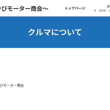
ク
やびモーター商会～
トップページ
車 国産車 
クルマについて
びモーター商会