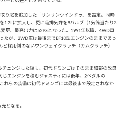
ンバーとの差別化を図っている。
かり取り窓を追加した「サンサンウインドゥ」を設定。同時
を1.2Lに拡大し、更に吸排気弁を9バルブ（1気筒当たり3
に変更、最高出力は52PSとなった。1991年以降、4WD車
なったが、2WD車は最後までEF10型エンジンのままであっ
んど採用例のないワンウェイクラッチ（カムクラッチ）
デルチェンジした後も、初代ドミンゴはそのまま細部の改良
。同じエンジンを積むジャスティには後年、2ペダルの
、これらの装備は初代ドミンゴには最後まで設定されなか
の販売となる。
。