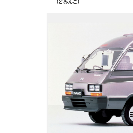
（どみんご）
: