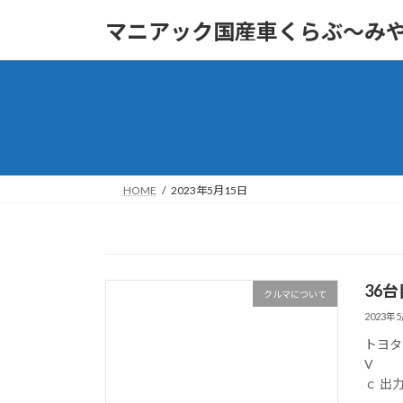
コ
ナ
マニアック国産車くらぶ～み
ン
ビ
テ
ゲ
ン
ー
ツ
シ
へ
ョ
ス
ン
キ
に
ッ
移
HOME
2023年5月15日
プ
動
36
クルマについて
2023年
トヨ
V 1
ｃ 出力