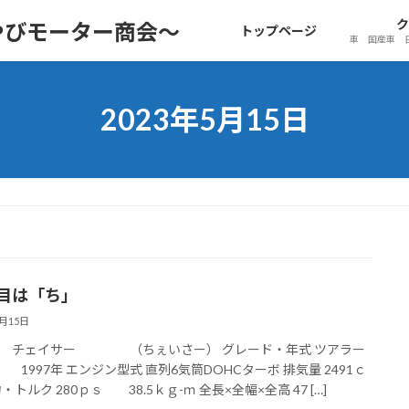
ク
やびモーター商会～
トップページ
車 国産車 
2023年5月15日
台目は「ち」
5月15日
タ チェイサー （ちぇいさー） グレード・年式 ツアラー
997年 エンジン型式 直列6気筒DOHCターボ 排気量 2491ｃ
・トルク 280ｐｓ 38.5ｋｇ-ｍ 全長×全幅×全高 47 […]